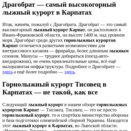
Драгобрат — самый высокогорный
лыжный курорт в Карпатах
Итак, начнём, пожалуй с Драгобрата. Драгобрат — это самый
высокогорный
лыжный курорт Карпат
, он расположен в
Ивано-Франковской области, на высоте 1400 м. над уровнем
моря. Драгобрат среди других
горнолыжных курортов
Карпат
отличается развитыми возможностями для
внетрассового катания — фрирайда, более длинным
лыжным
сезоном. Минусы — труднее добираться (поезд-авто-
внедорожник), не очень привлекательные цены, всё ещё
малоразвитая инфраструктура. Подробнее о Драгобрате —
здесь
а ещё более подробно —
здесь
.
Горнолыжный курорт Тисовец в
Карпатах — не такой, как все
Следующий
лыжный курорт
в нашем обзоре
горнолыжных
курортов Карпат
— Тисовец. Тисовец — это не просто
горнолыжный курорт
, то и спортбаза министерства обороны
и база подготовки олимпийской сборной Украины. Находится
этот
лыжный курорт в Карпатах
, во Львоской области.
«Изюминка» Тисовца — развитая сеть трасс для беговых лыж