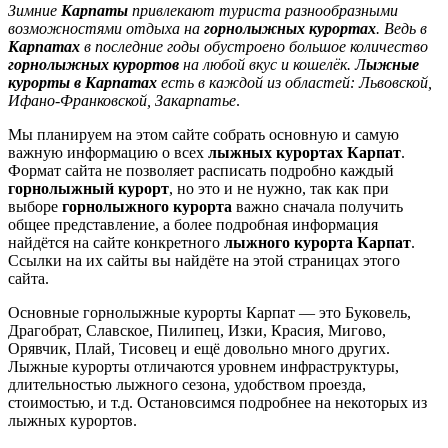
Зимние
Карпаты
привлекают туриста разнообразными
возможностями отдыха на
горнолыжных курортах
. Ведь в
Карпатах
в последние годы обустроено большое количество
горнолыжных курортов
на любой вкус и кошелёк. Л
ыжные
курорты в Карпатах
есть в каждой из областей: Львовской,
Ифано-Франковской, Закарпатье
.
Мы планируем на этом сайте собрать основную и самую
важную информацию о всех
лыжных курортах Карпат
.
Формат сайта не позволяет расписать подробно каждый
горнолыжный курорт
, но это и не нужно, так как при
выборе
горнолыжного курорта
важно сначала получить
общее представление, а более подробная информация
найдётся на сайте конкретного
лыжного курорта Карпат
.
Ссылки на их сайты вы найдёте на этой страницах этого
сайта.
Основные горнолыжные курорты Карпат — это Буковель,
Драгобрат, Славское, Пилипец, Изки, Красия, Мигово,
Орявчик, Плай, Тисовец и ещё довольно много других.
Лыжные курорты отличаются уровнем инфраструктуры,
длительностью лыжного сезона, удобством проезда,
стоимостью, и т.д. Остановсимся подробнее на некоторых из
лыжных курортов.