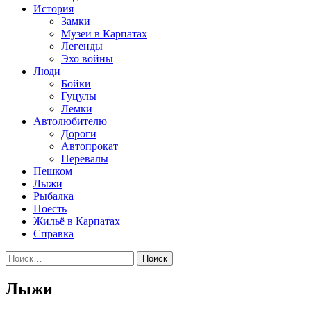
История
Замки
Музеи в Карпатах
Легенды
Эхо войны
Люди
Бойки
Гуцулы
Лемки
Автолюбителю
Дороги
Автопрокат
Перевалы
Пешком
Лыжи
Рыбалка
Поесть
Жильё в Карпатах
Справка
Найти:
Лыжи