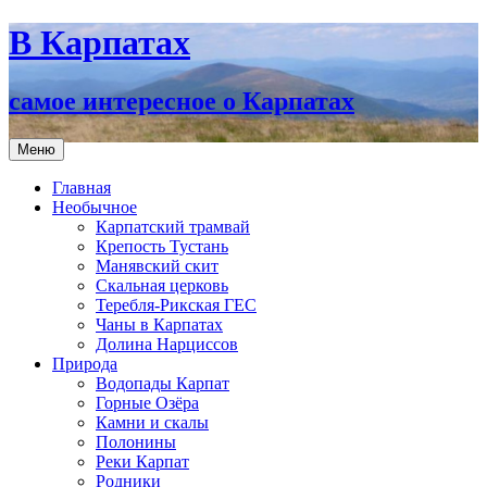
В Карпатах
самое интересное о Карпатах
Перейти
Меню
к
содержимому
Главная
Необычное
Карпатский трамвай
Крепость Тустань
Манявский скит
Скальная церковь
Теребля-Рикская ГЕС
Чаны в Карпатах
Долина Нарциссов
Природа
Водопады Карпат
Горные Озёра
Камни и скалы
Полонины
Реки Карпат
Родники