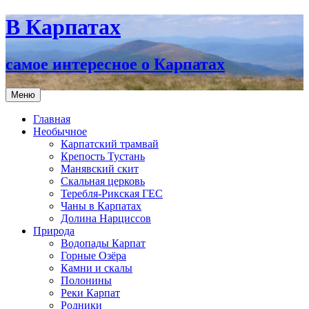
В Карпатах
самое интересное о Карпатах
Перейти
Меню
к
содержимому
Главная
Необычное
Карпатский трамвай
Крепость Тустань
Манявский скит
Скальная церковь
Теребля-Рикская ГЕС
Чаны в Карпатах
Долина Нарциссов
Природа
Водопады Карпат
Горные Озёра
Камни и скалы
Полонины
Реки Карпат
Родники